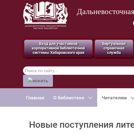
Дальневосточная
Вход для участников
Виртуальная
корпоративной библиотечной
справочная
системы Хабаровского края
служба
Поиск
по
сайту
Главная
О библиотеке
Читателям
Новые поступления лите