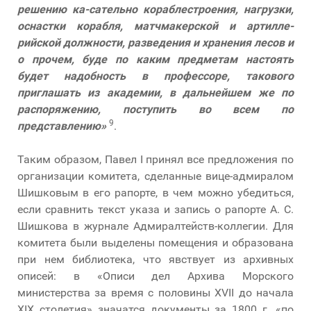
решению ка-сательно кораблестроения, нагрузки,
оснастки корабля, матчмакерской и артилле-
рийской должности, разведения и хранения лесов и
о прочем, буде по каким предметам настоять
будет надобность в профессоре, такового
приглашать из академии, в дальнейшем же по
распоряжению, поступить во всем по
9
представлению»
.
Таким образом, Павел I принял все предложения по
организации комитета, сделанные вице-адмиралом
Шишковым в его рапорте, в чем можно убедиться,
если сравнить текст указа и запись о рапорте А. С.
Шишкова в журнале Адмиралтейств-коллегии. Для
комитета были выделены помещения и образована
при нем библиотека, что явствует из архивных
описей: в «Описи дел Архива Морского
министерства за время с половины XVII до начала
XIX столетия» значатся документы за 1800 г. «по