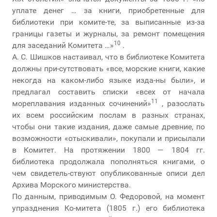
уплате денег … за книги, приобретенные для
библиотеки при комите-те, за выписанные из-за
границы газеты и журналы, за ремонт помещения
10
для заседаний Комитета …»
.
А. С. Шишков настаивал, что в библиотеке Комитета
должны при-сутствовать «все, морские книги, какие
некогда на каком-либо языке изда-ны были», и
предлагал составить списки «всех от начала
11
мореплавания изданных сочинений»
, разослать
их всем российским послам в разных странах,
чтобы они такие издания, даже самые древние, по
возможности «отыскивали», покупали и присылали
в Комитет. На протяжении 1800 — 1804 гг.
библиотека продолжала пополняться книгами, о
чем свидетель-ствуют опубликованные описи дел
Архива Морского министерства.
По данным, приводимым О. Федоровой, на момент
упразднения Ко-митета (1805 г.) его библиотека