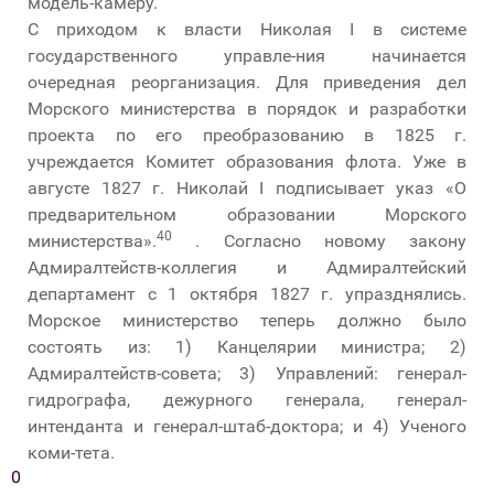
модель-камеру.
С приходом к власти Николая I в системе
государственного управле-ния начинается
очередная реорганизация. Для приведения дел
Морского министерства в порядок и разработки
проекта по его преобразованию в 1825 г.
учреждается Комитет образования флота. Уже в
августе 1827 г. Николай I подписывает указ «О
предварительном образовании Морского
40
министерства».
. Согласно новому закону
Адмиралтейств-коллегия и Адмиралтейский
департамент с 1 октября 1827 г. упразднялись.
Морское министерство теперь должно было
состоять из: 1) Канцелярии министра; 2)
Адмиралтейств-совета; 3) Управлений: генерал-
гидрографа, дежурного генерала, генерал-
интенданта и генерал-штаб-доктора; и 4) Ученого
коми-тета.
0
Библиотека была отнесена не к Ученому комитету, а