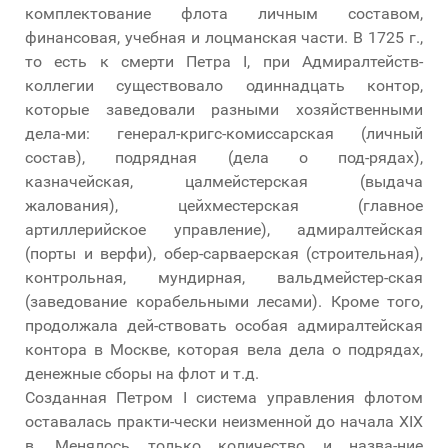
комплектование флота личным составом,
финансовая, учебная и лоцманская части. В 1725 г.,
то есть к смерти Петра I, при Адмиралтейств-
коллегии существовало одиннадцать контор,
которые заведовали разными хозяйственными
дела-ми: генерал-кригс-комиссарская (личный
состав), подрядная (дела о под-рядах),
казначейская, цалмейстерская (выдача
жалования), цейхместерская (главное
артиллерийское управление), адмиралтейская
(порты и верфи), обер-сарваерская (строительная),
контрольная, мундирная, вальдмейстер-ская
(заведование корабельными лесами). Кроме того,
продолжала дей-ствовать особая адмиралтейская
контора в Москве, которая вела дела о подрядах,
денежные сборы на флот и т.д.
Созданная Петром I система управления флотом
оставалась практи-чески неизменной до начала XIX
в. Менялось только количество и назва-ние