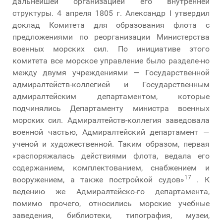
дальнейшей организацией его внутренней
структуры. 4 апреля 1805 г. Александр I утвердил
доклад Комитета для образования флота с
предложениями по реорганизации Министерства
военных морских сил. По инициативе этого
комитета все морское управление было разделе-но
между двумя учреждениями — Государственной
адмиралтейств-коллегией и Государственным
адмиралтейским департаментом, которые
подчинялись Департаменту министра военных
морских сил. Адмиралтейств-коллегия заведовала
военной частью, Адмиралтейский департамент —
ученой и художественной. Таким образом, первая
«распоряжалась действиями флота, ведала его
содержанием, комплектованием, снабжением и
17
вооружением, а также постройкой судов»
. К
ведению же Адмиралтейско-го департамента,
помимо прочего, относились морские учебные
заведения, библиотеки, типография, музеи,