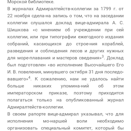
Морской библиотеке.
В журналах Адмиралтейств-коллегии за 1799 г. от
22 ноября сдела-на запись о том, что на заседании
коллегии слушался доклад вице-адмирала А. С.
Шишкова «с мнением об учреждении при сей
коллегии, или при типографии ежегодного издания
собраний, касающихся до строе-ния кораблей,
разведения и соблюдения лесов и других нужных
3
для море-плавания и мастеров сведения»
. Доклад
был подготовлен «во исполнение Высочайшего Его
И. В. повеления, минувшего октября 31 дня последо-
4
вавшего»
. К сожалению, нам не удалось найти
больше никаких упомина-ний об этом
императорском приказе, поэтому приходится
полагаться только на опубликованный журнал
Адмиралтейств-коллегии.
В своем рапорте вице-адмирал указывал, что для
исполнения мо-наршей воли необходимо
организовать специальный комитет, который бы