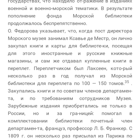
государствах, что находило от-ражение в изданиях
военной и военно-морской тематики. В результате
пополнение фонда Морской библиотеки
продолжалось беспрепятственно.
О. Федорова указывает, что, когда пост директора
Морского музея занимал Ксавье де Местр, он лично
закупал книги и карты для библиоте-ки, посещая
для этого иностранные и русские книжные
магазины, и сам же отдавал купленные книги в
переплет. Переплетчиком был Лаксеен, кото-рый
несколько раз в год получал из Морской
35
библиотеки для переплета по 100 — 150 томов.
.
Закупались книги и по советам членов департамен-
та, и по требованиям сотрудников Музея.
Зарубежные издания приобретались не только в
России, но и за гра-ницей: помогал в
комплектовании библиотеки почетный член
департамен-та, француз, профессор Л. Б. Франкер. С
1809 г. он несколько раз присылал из Парижа по