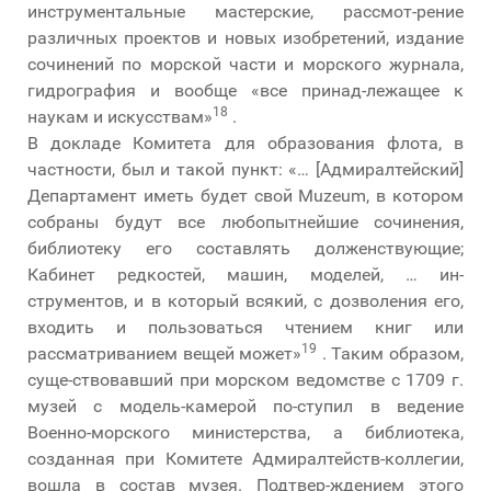
инструментальные мастерские, рассмот-рение
различных проектов и новых изобретений, издание
сочинений по морской части и морского журнала,
гидрография и вообще «все принад-лежащее к
18
наукам и искусствам»
.
В докладе Комитета для образования флота, в
частности, был и такой пункт: «… [Адмиралтейский]
Департамент иметь будет свой Muzeum, в котором
собраны будут все любопытнейшие сочинения,
библиотеку его составлять долженствующие;
Кабинет редкостей, машин, моделей, … ин-
струментов, и в который всякий, с дозволения его,
входить и пользоваться чтением книг или
19
рассматриванием вещей может»
. Таким образом,
суще-ствовавший при морском ведомстве с 1709 г.
музей с модель-камерой по-ступил в ведение
Военно-морского министерства, а библиотека,
созданная при Комитете Адмиралтейств-коллегии,
вошла в состав музея. Подтвер-ждением этого