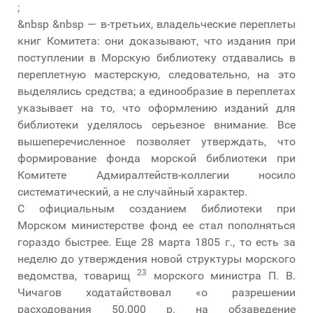
;
&nbsp &nbsp — в-третьих, владельческие переплеты
книг Комитета: они доказывают, что издания при
поступлении в Морскую библиотеку отдавались в
переплетную мастерскую, следовательно, на это
выделялись средства; а единообразие в переплетах
указывает на то, что оформлению изданий для
библиотеки уделялось серьезное внимание. Все
вышеперечисленное позволяет утверждать, что
формирование фонда морской библиотеки при
Комитете Адмиралтейств-коллегии носило
систематический, а не случайный характер.
С официальным созданием библиотеки при
Морском министерстве фонд ее стал пополняться
гораздо быстрее. Еще 28 марта 1805 г., то есть за
неделю до утверждения новой структуры морского
23
ведомства, товарищ
морского министра П. В.
Чичагов ходатайствовал «о разрешении
расходования 50.000 р. на обзаведение