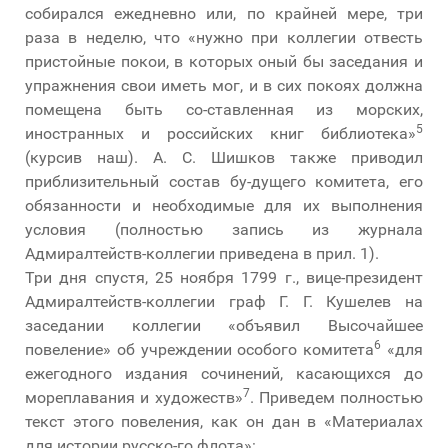
собирался ежедневно или, по крайней мере, три
раза в неделю, что «нужно при коллегии отвесть
пристойные покои, в которых оный бы заседания и
упражнения свои иметь мог, и в сих покоях должна
помещена быть со-ставленная из морских,
5
иностранных и российских книг библиотека»
(курсив наш). А. С. Шишков также приводил
приблизительный состав бу-дущего комитета, его
обязанности и необходимые для их выполнения
условия (полностью запись из журнала
Адмиралтейств-коллегии приведена в прил. 1).
Три дня спустя, 25 ноября 1799 г., вице-президент
Адмиралтейств-коллегии граф Г. Г. Кушелев на
заседании коллегии «объявил Высочайшее
6
повеление» об учреждении особого комитета
«для
ежегодного издания сочинений, касающихся до
7
мореплавания и художеств»
. Приведем полностью
текст этого повеления, как он дан в «Материалах
для истории русско-го флота»: