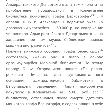
Адмиралтейского Департамента, в том числе и на
приобретение продающейся в Копенгагене
24
библиотеки по-койного графа Бернсторфа»
. 4
апреля 1805 г. Александр I подписал указ «о
дозволении употребить … 50.000 р. на содержание
чиновников Адми-ралтейского Департамента и на
заведение при нем музея, библиотеки, разных
25
машин и инструментов»
.
26
Покупка книжного собрания графа Бернсторфа
состоялась, именно оно и легло в основу
организующейся Мор-ской библиотеки. По этому
поводу С. Ф. Огородников пишет: «По распо-
ряжению Чичагова, для фундаментального
основания адмиралтейской библиотеки, с
Высочайшего разрешения, была приобретена
27
покупкою в Копенгагене за 15.000 руб. асс.
библиотека, оставшаяся после смерти датского
министра, графа Бернсторфа, и содержавшая в себе