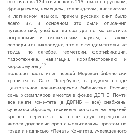
состояла из 134 сочинений в 215 томах на русском,
французском, немецком, голландском, английском
и латинском языках, причем русских книг было
всего 37. В основном это были описа-ния
путешествий, учебная литература по математике,
астрономии и техни-ческим наукам, а также
словари и энциклопедии, а также фундаментальные
труды по алгебре, геометрии, фортификации,
гидротехнике, навигации, кораблестроению и
12
морскому делу
.
Большая часть книг первой Морской библиотеки
хранится в Санкт-Петербурге, в редком фонде
Центральной военно-морской библиотеки России;
семь экземпляров имеется в фонде ДВГНБ. Почти
все книги Коми-тета (в ДВГНБ — все) снабжены
суперэкслибрисом, тисненым золотом на верхней
крышке переплета: на фоне двух скрещенных
якорей двуглавый орел с мальтийским крестом на
груди и надписью «Печать Комитета, учрежденного