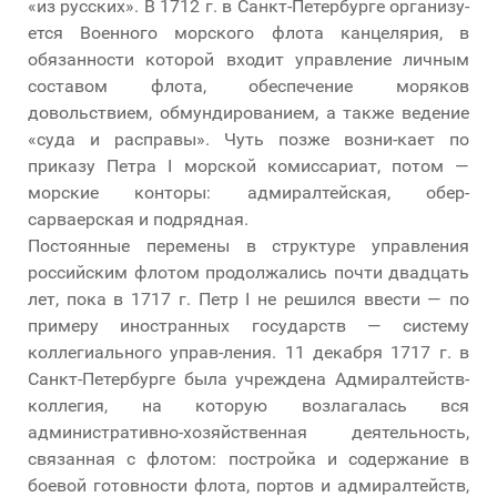
«из русских». В 1712 г. в Санкт-Петербурге организу-
ется Военного морского флота канцелярия, в
обязанности которой входит управление личным
составом флота, обеспечение моряков
довольствием, обмундированием, а также ведение
«суда и расправы». Чуть позже возни-кает по
приказу Петра I морской комиссариат, потом —
морские конторы: адмиралтейская, обер-
сарваерская и подрядная.
Постоянные перемены в структуре управления
российским флотом продолжались почти двадцать
лет, пока в 1717 г. Петр I не решился ввести — по
примеру иностранных государств — систему
коллегиального управ-ления. 11 декабря 1717 г. в
Санкт-Петербурге была учреждена Адмиралтейств-
коллегия, на которую возлагалась вся
административно-хозяйственная деятельность,
связанная с флотом: постройка и содержание в
боевой готовности флота, портов и адмиралтейств,