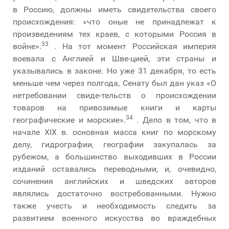
в Россию, должны иметь свидетельства своего
происхождения: «что оные не принадлежат к
произведениям тех краев, с которыми Россия в
33
войне».
. На тот момент Российская империя
воевала с Англией и Шве-цией, эти страны и
указывались в законе. Но уже 31 декабря, то есть
меньше чем через полгода, Сенату был дан указ «О
нетребовании свиде-тельств о происхождении
товаров на привозимые книги и карты
34
географические и морские».
. Дело в том, что в
начале XIX в. основная масса книг по морскому
делу, гидрографии, географии закупалась за
рубежом, а большинство выходивших в России
изданий оставались переводными, и, очевидно,
сочинения английских и шведских авторов
являлись достаточно востребованными. Нужно
также учесть и необходимость следить за
развитием военного искусства во враждебных