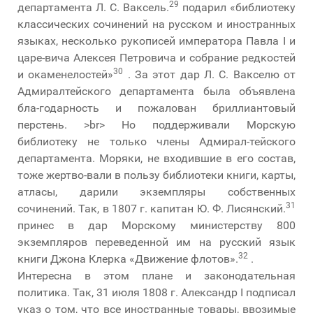
29
департамента Л. С. Ваксель.
подарил «библиотеку
классических сочинений на русском и иностранных
языках, несколько рукописей императора Павла I и
царе-вича Алексея Петровича и собрание редкостей
30
и окаменелостей»
. За этот дар Л. С. Вакселю от
Адмиралтейского департамента была объявлена
бла-годарность и пожалован бриллиантовый
перстень. >br> Но поддерживали Морскую
библиотеку не только члены Адмирал-тейского
департамента. Моряки, не входившие в его состав,
тоже жертво-вали в пользу библиотеки книги, карты,
атласы, дарили экземпляры собственных
31
сочинений. Так, в 1807 г. капитан Ю. Ф. Лисянский.
принес в дар Морскому министерству 800
экземпляров переведенной им на русский язык
32
книги Джона Клерка «Движение флотов».
.
Интересна в этом плане и законодательная
политика. Так, 31 июля 1808 г. Александр I подписал
указ о том, что все иностранные товары, ввозимые