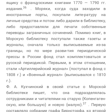
ящику с французскими книгами 1770 — 1790 гг.
36
издания.
. Моряки, когда суда заходили в
иностранные порты, покупали лите-ратуру на
личные средства и потом либо дарили в библиотеку,
либо предоставляли для печати собственные
переводы заграничных сочинений. Помимо книг, в
Морскую библиотеку поступали также газеты и
журналы, сначала только выписываемые из-за
границы, но по мере разви-тия периодической
прессы в России фонд стал комплектоваться и
русской периодикой. Первыми, в этом отношении,
стали «Артиллерийский журнал» (поступал в фонд с
1808 г.) и «Военный журнал» (выписывался с 1810
г.).
Ф. А. Кухчинский в своей статье о Морской
библиотеке пишет, что она подразделялась
сотрудниками и читателями на старую (Копенгаген-
37
скую, или большую) и новую (малую).
. Первую
составляло собрание графа Бернсторфа, ко второй