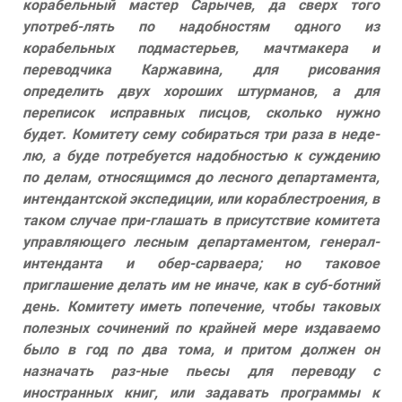
корабельный мастер Сарычев, да сверх того
употреб-лять по надобностям одного из
корабельных подмастерьев, мачтмакера и
переводчика Каржавина, для рисования
определить двух хороших штурманов, а для
переписок исправных писцов, сколько нужно
будет. Комитету сему собираться три раза в неде-
лю, а буде потребуется надобностью к суждению
по делам, относящимся до лесного департамента,
интендантской экспедиции, или кораблестроения, в
таком случае при-глашать в присутствие комитета
управляющего лесным департаментом, генерал-
интенданта и обер-сарваера; но таковое
приглашение делать им не иначе, как в суб-ботний
день. Комитету иметь попечение, чтобы таковых
полезных сочинений по крайней мере издаваемо
было в год по два тома, и притом должен он
назначать раз-ные пьесы для переводу с
иностранных книг, или задавать программы к