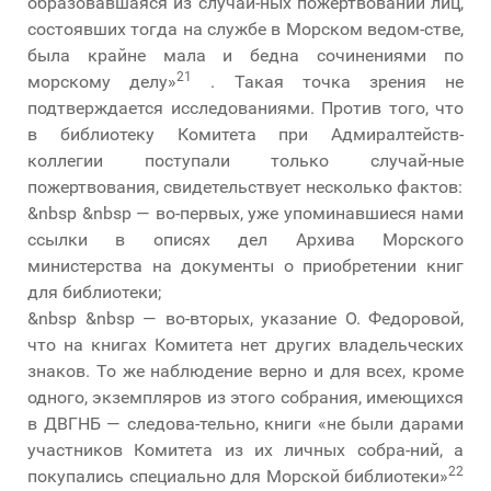
образовавшаяся из случай-ных пожертвований лиц,
состоявших тогда на службе в Морском ведом-стве,
была крайне мала и бедна сочинениями по
21
морскому делу»
. Такая точка зрения не
подтверждается исследованиями. Против того, что
в библиотеку Комитета при Адмиралтейств-
коллегии поступали только случай-ные
пожертвования, свидетельствует несколько фактов:
&nbsp &nbsp — во-первых, уже упоминавшиеся нами
ссылки в описях дел Архива Морского
министерства на документы о приобретении книг
для библиотеки;
&nbsp &nbsp — во-вторых, указание О. Федоровой,
что на книгах Комитета нет других владельческих
знаков. То же наблюдение верно и для всех, кроме
одного, экземпляров из этого собрания, имеющихся
в ДВГНБ — следова-тельно, книги «не были дарами
участников Комитета из их личных собра-ний, а
22
покупались специально для Морской библиотеки»