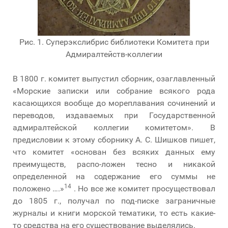
Рис. 1. Суперэкслибрис библиотеки Комитета при
Адмиралтейств-коллегии
В 1800 г. комитет выпустил сборник, озаглавленный
«Морские записки или собрание всякого рода
касающихся вообще до мореплавания сочинений и
переводов, издаваемых при Государственной
адмиралтейской коллегии комитетом». В
предисловии к этому сборнику А. С. Шишков пишет,
что комитет «основан без всяких данных ему
преимуществ, распо-ложен тесно и никакой
определенной на содержание его суммы не
14
положено ….»
. Но все же комитет просуществовал
до 1805 г., получал по под-писке заграничные
журналы и книги морской тематики, то есть какие-
то средства на его существование выделялись.