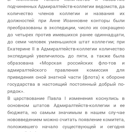
подчиненных Адмиралтейств-коллегии ведомств, да
количество членов коллегии и названия их
должностей: при Анне Иоанновне конторы были
преобразованы в экспедиции, число их сокращено
до четырех против имевшихся ранее одиннадцати,
до семи человек уменьшился штат колле-гии; при
Екатерине II в Адмиралтейств-коллегии количество
экспедиций увеличилось до пяти, а также была
образована «Морская российских фло-тов и
адмиралтейского правления комиссия для
приведения оной знатной части (флота) к обороне
государства в настоящий постоянный добрый по-
рядок».
В царствование Павла I изменения коснулись в
основном штатов Адмиралтейств-коллегии и ее
бюджета, но самым значимым в нашем слу-чае
нововведением можно считать появление комитета,
положившего начало существующей и сегодня