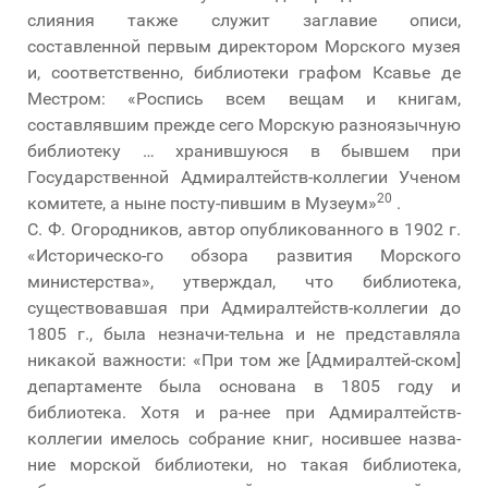
слияния также служит заглавие описи,
составленной первым директором Морского музея
и, соответственно, библиотеки графом Ксавье де
Местром: «Роспись всем вещам и книгам,
составлявшим прежде сего Морскую разноязычную
библиотеку … хранившуюся в бывшем при
Государственной Адмиралтейств-коллегии Ученом
20
комитете, а ныне посту-пившим в Музеум»
.
С. Ф. Огородников, автор опубликованного в 1902 г.
«Историческо-го обзора развития Морского
министерства», утверждал, что библиотека,
существовавшая при Адмиралтейств-коллегии до
1805 г., была незначи-тельна и не представляла
никакой важности: «При том же [Адмиралтей-ском]
департаменте была основана в 1805 году и
библиотека. Хотя и ра-нее при Адмиралтейств-
коллегии имелось собрание книг, носившее назва-
ние морской библиотеки, но такая библиотека,