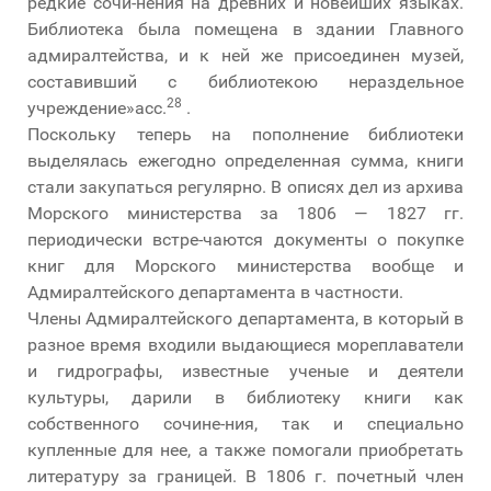
редкие сочи-нения на древних и новейших языках.
Библиотека была помещена в здании Главного
адмиралтейства, и к ней же присоединен музей,
составивший с библиотекою нераздельное
28
учреждение»асс.
.
Поскольку теперь на пополнение библиотеки
выделялась ежегодно определенная сумма, книги
стали закупаться регулярно. В описях дел из архива
Морского министерства за 1806 — 1827 гг.
периодически встре-чаются документы о покупке
книг для Морского министерства вообще и
Адмиралтейского департамента в частности.
Члены Адмиралтейского департамента, в который в
разное время входили выдающиеся мореплаватели
и гидрографы, известные ученые и деятели
культуры, дарили в библиотеку книги как
собственного сочине-ния, так и специально
купленные для нее, а также помогали приобретать
литературу за границей. В 1806 г. почетный член