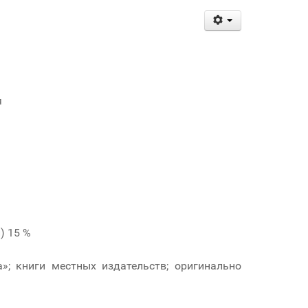
я
) 15 %
а»; книги местных издательств; оригинально