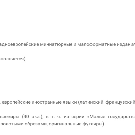
ападноевропейские миниатюрные и малоформатные издани
ополняется)
%, европейские иностранные языки (латинский, французский
льзевиры (40 экз.), в т. ч. из серии «Малые государств
 золотыми обрезами, оригинальные футляры)