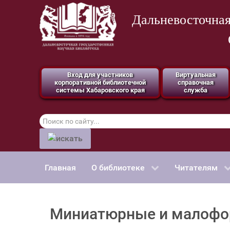
Дальневосточная
Вход для участников
Виртуальная
корпоративной библиотечной
справочная
системы Хабаровского края
служба
Поиск
по
сайту
Главная
О библиотеке
Читателям
Миниатюрные и малофо