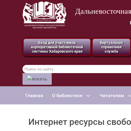
Дальневосточная
Вход для участников
Виртуальная
корпоративной библиотечной
справочная
системы Хабаровского края
служба
Поиск
по
сайту
Главная
О библиотеке
Читателям
Интернет ресурсы свобо