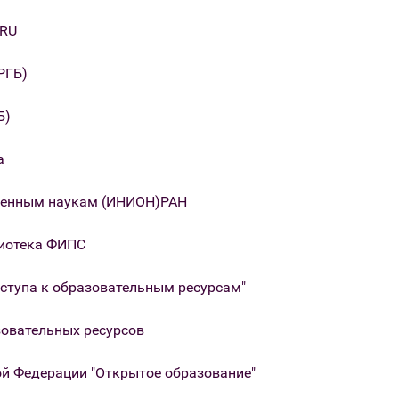
.RU
РГБ)
Б)
а
твенным наукам (ИНИОН)РАН
лиотека ФИПС
оступа к образовательным ресурсам"
овательных ресурсов
ой Федерации "Открытое образование"