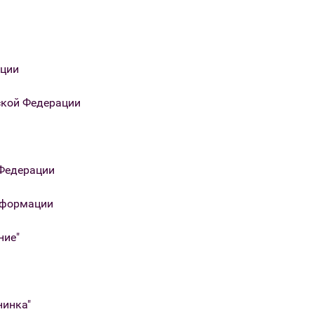
ации
ской Федерации
 Федерации
информации
ние"
нинка"