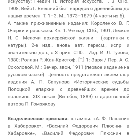
искусству: Гнедич П. История искусств. Т. 3. СПб.,
1908; Вейс Г. Внешний быт народов с древнейших до
наших времен. Т. 1–3. М., 1873–1879 (4 части из 6).
А также прижизненные издания: Короленко В. Г.
Очерки и рассказы. Кн. 1. 9-е изд. СПб., 1901; Лесков
Н. С. Мелочи архиерейской жизни : (картинки с
натуры). 2-е изд., вновь авт. пересм., испр. и
значительно доп., с 3 прил. СПб. : Изд. И. Л. Тузова,
1880; Роллан Р. Жан-Кристоф. [Т.] 1: Заря / Пер. А. С.
Соколовой. М.: Вечер. звон, 1911 (первое издание на
русском языке). Ценность представляет экземпляр
издания А. П. Сапунова «Исторические судьбы
Полоцкой епархии с древнейших времен до
половины XIX века» (Витебск, 1889) с дарственной
автора П. Гомзякову.
Владельческие признаки:
штампы: «А. Ф. Плюснин
в Хабаровке», «Василий Федорович Плюснин в
Хабаровке», «Василий Федорович Плюснин в