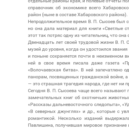
отдельные районы края, и полевые отчеты п
справочник об экономике всего Хабаровско
район (ныне в составе Хабаровского района).
Непродолжительное время В. П. Сысоев был с
но она дала материал для книги «Светлые ст
этот так потряс одну из читательниц, что она
Двенадцать лет своей трудовой жизни В. П. 
музей до уровня, когда он удостоился звани
и поныне сохраняется почти в неизменном ви
ней в свое время писала даже газета «П
«Волочаевская битва». В ней запечатлено 
панорам, посвященных гражданской войне, а 
— это страшная трагедия народа, где нет ни п
Сегодня В. П. Сысоева чаще всего называют 
замечательных книг об охотничьих животных 
«Рассказы дальневосточного следопыта», «Уд
«В северных джунглях» и др., которые с у
романтикой. Несколько изданий выдержала
Павлишина, получившая мировое признание и 