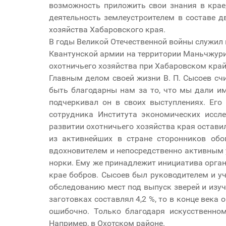
возможность приложить свои знания в крае
деятельность землеустроителем в составе д
хозяйства Хабаровского края.
В годы Великой Отечественной войны служил 
Квантунской армии на территории Маньчжурии
охотничьего хозяйства при Хабаровском кра
Главным делом своей жизни В. П. Сысоев с
быть благодарны нам за то, что мы дали им
подчеркивал он в своих выступлениях. Его
сотрудника Института экономических иссл
развитии охотничьего хозяйства края оставил
из активнейших в стране сторонников обо
вдохновителем и непосредственно активным 
норки. Ему же принадлежит инициатива орган
крае бобров. Сысоев был руководителем и 
обследованию мест под выпуск зверей и изуч
заготовках составлял 4,2 %, то в конце века
ошибочно. Только благодаря искусственном
Например, в Охотском районе.