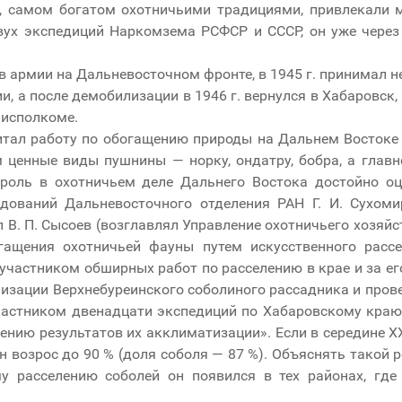
, самом богатом охотничьими традициями, привлекали 
вух экспедиций Наркомзема РСФСР и СССР, он уже через
в армии на Дальневосточном фронте, в 1945 г. принимал н
, а после демобилизации в 1946 г. вернулся в Хабаровск,
йисполкоме.
читал работу по обогащению природы на Дальнем Востоке
 ценные виды пушнины — норку, ондатру, бобра, а главн
 роль в охотничьем деле Дальнего Востока достойно о
едований Дальневосточного отделения РАН Г. И. Сухоми
 В. П. Сысоев (возглавлял Управление охотничьего хозяйст
гащения охотничьей фауны путем искусственного расс
участником обширных работ по расселению в крае и за ег
изации Верхнебуреинского соболиного рассадника и пров
участником двенадцати экспедиций по Хабаровскому кра
ению результатов их акклиматизации». Если в середине XX
 он возрос до 90 % (доля соболя — 87 %). Объяснять такой 
у расселению соболей он появился в тех районах, где 