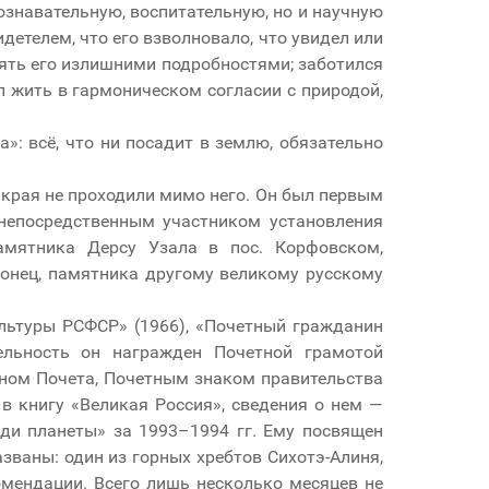
познавательную, воспитательную, но и научную
детелем, что его взволновало, что увидел или
млять его излишними подробностями; заботился
л жить в гармоническом согласии с природой,
а»: всё, что ни посадит в землю, обязательно
и края не проходили мимо него. Он был первым
непосредственным участником установления
памятника Дерсу Узала в пос. Корфовском,
конец, памятника другому великому русскому
ультуры РСФСР» (1966), «Почетный гражданин
ельность он награжден Почетной грамотой
еном Почета, Почетным знаком правительства
 в книгу «Великая Россия», сведения о нем —
и планеты» за 1993–1994 гг. Ему посвящен
ваны: один из горных хребтов Сихотэ-Алиня,
омендации. Всего лишь несколько месяцев не