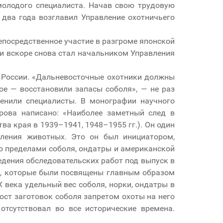
молодого специалиста. Начав свою трудовую
 два года возглавил Управление охотничьего
епосредственное участие в разгроме японской
 и вскоре снова стал начальником Управления
 России. «Дальневосточные охотники должны
ое — восстановили запасы соболя», — не раз
ценили специалисты. В монографии научного
рова написано: «Наиболее заметный след в
ва края в 1939–1941, 1948–1955 гг.). Он один
еления животных. Это он был инициатором,
о пределами соболя, ондатры и американской
едения обследовательских работ под выпуск в
ю, которые были посвящены главным образом
 века удельный вес соболя, норки, ондатры в
рост заготовок соболя запретом охоты на него
отсутствовал во все исторические времена.