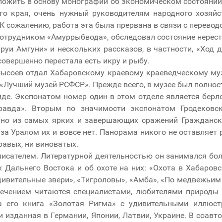
оложить в основу монографий об экономическом состоянии
го края, очень нужный руководителям народного хозяй
 К сожалению, работа эта была прервана в связи с перевод
отрудником «Амуррыбвода», обследовал состояние нерест
руи Амгуни» и нескольких рассказов, в частности, «Ход 
 совершенно перестала есть икру и рыбу.
Сысоев отдал Хабаровскому краевому краеведческому муз
я «Лучший музей РСФСР». Прежде всего, в музее был полно
де. Экспонатом номер один в этом отделе является берл
равда». Вторым по значимости экспонатом Гродековск
одно из самых ярких и завершающих сражений Гражданск
за Уралом их и вовсе нет. Панорама никого не оставляе
равых, ни виноватых.
писателем. Литературной деятельностью он занимался боле
Дальнего Востока и об охоте на них: «Охота в Хабаровс
ивительные звери», «Тигроловы», «Амба», «По медвежьим 
влечением читаются специалистами, любителями природы
 его книга «Золотая Ригма» с удивительными иллюст
изданная в Германии, Японии, Латвии, Украине. В соавто