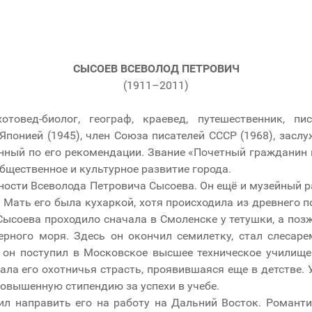
СЫСОЕВ ВСЕВОЛОД ПЕТРОВИЧ
(1911–2011)
овед-биолог, географ, краевед, путешественник, пис
Японией (1945), член Союза писателей СССР (1968), засл
нный по его рекомендации. Звание «Почетный гражданин г
бщественное и культурное развитие города.
ости Всеволода Петровича Сысоева. Он ещё и музейный ра
. Мать его была кухаркой, хотя происходила из древнего 
ысоева проходило сначала в Смоленске у тетушки, а позж
Черного моря. Здесь он окончил семилетку, стал слесар
 он поступил в Московское высшее техническое училище
ала его охотничья страсть, проявившаяся еще в детстве. 
повышенную стипендию за успехи в учебе.
сил направить его на работу на Дальний Восток. Романт