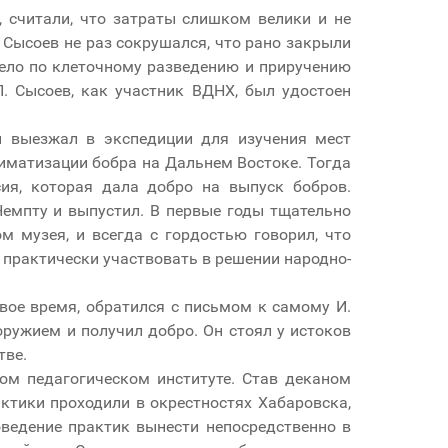
, считали, что затраты слишком велики и не
П. Сысоев не раз сокрушался, что рано закрыли
 дело по клеточному разведению и приручению
. Сысоев, как участник ВДНХ, был удостоен
н выезжал в экспедиции для изучения мест
иматизации бобра на Дальнем Востоке. Тогда
ия, которая дала добро на выпуск бобров.
Немпту и выпустил. В первые годы тщательно
м музея, и всегда с гордостью говорил, что
 практически участвовать в решении народно-
вое время, обратился с письмом к самому И.
ружием и получил добро. Он стоял у истоков
тве.
ком педагогическом институте. Став деканом
актики проходили в окрестностях Хабаровска,
оведение практик вынести непосредственно в