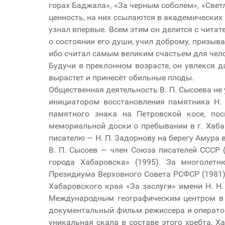
горах Баджала», «За черным соболем», «Светл
ценность, на них ссылаются в академических 
узнал впервые. Всем этим он делится с читат
о состоянии его души, учил доброму, призыв
ибо считал самым великим счастьем для чел
Будучи в преклонном возрасте, он увлекся да
вырастет и принесёт обильные плоды.
Общественная деятельность В. П. Сысоева не 
инициатором восстановления памятника Н.
памятного знака на Петровской косе, пос
мемориальной доски о пребывании в г. Хаба
писателю — Н. П. Задорнову на берегу Амура в
В. П. Сысоев — член Союза писателей СССР 
города Хабаровска» (1995). За многолет
Президиума Верховного Совета РСФСР (1981)
Хабаровского края «За заслуги» имени Н. Н.
Международным географическим центром в 
документальный фильм режиссера и оператор
уникальная скала в составе этого хребта, 