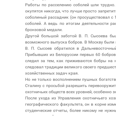
Работы по расселению соболей шли трудно. 
окупятся никогда, что лучше просто запретить
соболиный рассадник (он просуществовал с 1
соболей. А ведь по итогам деятельности р
бронзовой медали.
Другой большой заботой В. П. Сысоева бы
возможного выпуска бобров. В Москву были 
В. П. Сысоев обратился в Дальневосточны
Прибывших из Белоруссии первых 60 бобров 
следил за тем, как приживаются бобры на н
следовал традиции великого своего предшест
хозяйственных задач края.
Но не только восполнением пушных богатств
Сталину с просьбой разрешить перевооружит
охотничьих обществ всех уровней, особенно 
После ухода из Управления охотничьего хоз
географического факультета, он в корне изм
студенческие отчеты, более никому не нужн