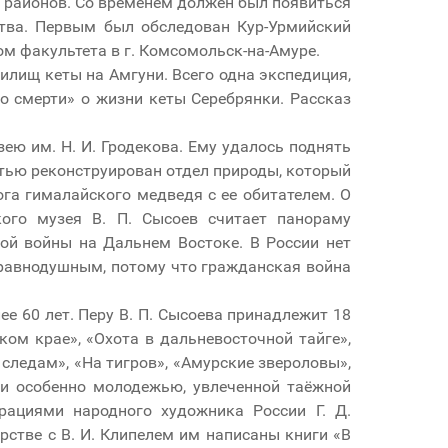
 районов. Со временем должен был появиться
ства. Первым был обследован Кур-Урмийский
ом факультета в г. Комсомольск-на-Амуре.
илищ кеты на Амгуни. Всего одна экспедиция,
до смерти» о жизни кеты Серебрянки. Рассказ
ею им. Н. И. Гродекова. Ему удалось поднять
стью реконструирован отдел природы, который
ога гималайского медведя с ее обитателем. О
ого музея В. П. Сысоев считает панораму
ой войны на Дальнем Востоке. В России нет
т равнодушным, потому что гражданская война
е 60 лет. Перу В. П. Сысоева принадлежит 18
ком крае», «Охота в дальневосточной тайге»,
следам», «На тигров», «Амурские звероловы»,
 и особенно молодежью, увлеченной таёжной
рациями народного художника России Г. Д.
рстве с В. И. Клипелем им написаны книги «В