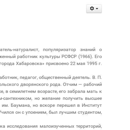
атель-натуралист, популяризатор знаний о
уженный работник культуры РСФСР (1966). Его
орода Хабаровска» присвоено 22 мая 1995 г.
ботник, педагог, общественный деятель. В. П.
польского дворянского рода. Отчим — рабочий
е, в семилетнем возрасте, его забрала мать к
ем-сантехником, но желание получить высшее
 им. Баумана, но вскоре перешел в Институт
Учился он с упоением, был лучшим студентом,
ика исследования малоизученных территорий,