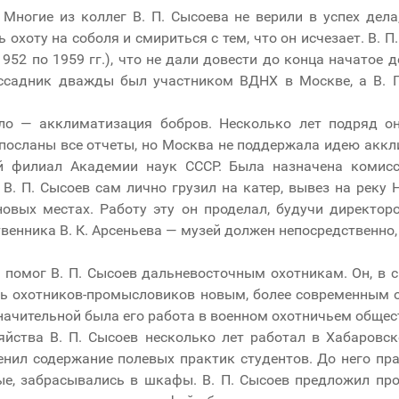
Многие из коллег В. П. Сысоева не верили в успех дела
 охоту на соболя и смириться с тем, что он исчезает. В. 
952 по 1959 гг.), что не дали довести до конца начатое
ассадник дважды был участником ВДНХ в Москве, а В. П
ло — акклиматизация бобров. Несколько лет подряд о
посланы все отчеты, но Москва не поддержала идею аккл
й филиал Академии наук СССР. Была назначена комисс
В. П. Сысоев сам лично грузил на катер, вывез на реку 
овых местах. Работу эту он проделал, будучи директоро
венника В. К. Арсеньева — музей должен непосредственно,
 помог В. П. Сысоев дальневосточным охотникам. Он, в с
ь охотников-промысловиков новым, более современным о
значительной была его работа в военном охотничьем общес
яйства В. П. Сысоев несколько лет работал в Хабаровс
енил содержание полевых практик студентов. До него пр
ые, забрасывались в шкафы. В. П. Сысоев предложил пр