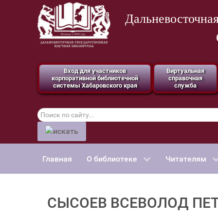
Дальневосточная
Вход для участников
Виртуальная
корпоративной библиотечной
справочная
системы Хабаровского края
служба
Поиск
по
сайту
Главная
О библиотеке
Читателям
СЫСОЕВ ВСЕВОЛОД ПЕ