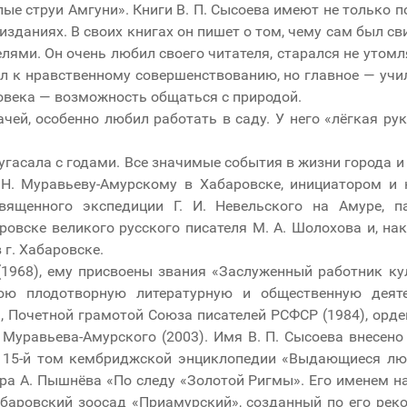
ые струи Амгуни». Книги В. П. Сысоева имеют не только 
изданиях. В своих книгах он пишет о том, чему сам был сви
елями. Он очень любил своего читателя, старался не уто
ал к нравственному совершенствованию, но главное — учи
овека — возможность общаться с природой.
чей, особенно любил работать в саду. У него «лёгкая рук
угасала с годами. Все значимые события в жизни города 
 Н. Муравьеву-Амурскому в Хабаровске, инициатором и 
вященного экспедиции Г. И. Невельского на Амуре, 
ровске великого русского писателя М. А. Шолохова и, на
 г. Хабаровске.
(1968), ему присвоены звания «Заслуженный работник к
нюю плодотворную литературную и общественную деят
, Почетной грамотой Союза писателей РСФСР (1984), орд
 Муравьева-Амурского (2003). Имя В. П. Сысоева внесено
15-й том кембриджской энциклопедии «Выдающиеся люд
а А. Пышнёва «По следу «Золотой Ригмы». Его именем наз
Хабаровский зоосад «Приамурский», созданный по его рек