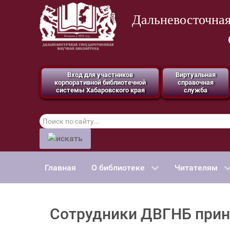
Дальневосточная
Вход для участников
Виртуальная
корпоративной библиотечной
справочная
системы Хабаровского края
служба
Поиск
по
сайту
Главная
О библиотеке
Читателям
Сотрудники ДВГНБ приня