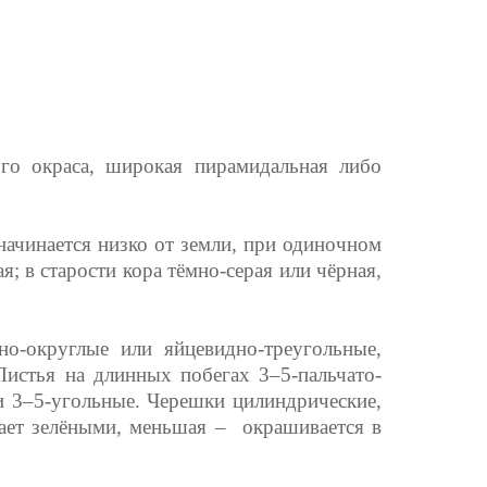
ого окраса, широкая пирамидальная либо
ачинается низко от земли, при одиночном
я; в старости кора тёмно-серая или чёрная,
но-округлые или яйцевидно-треугольные,
Листья на длинных побегах 3–5-пальчато-
и 3–5-угольные. Черешки цилиндрические,
дает зелёными, меньшая – окрашивается в