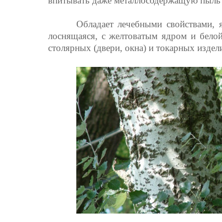
впитывать даже металлосодержащую пыль и
Обладает лечебными свойствами, 
лоснящаяся, с желтоватым ядром и белой 
столярных (двери, окна) и токарных изде