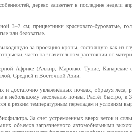
обенностей, дерево зацветает в последние недели апр
ной 3–7 см; прицветники красновато-буроватые, гол
тые или беловатые.
выходящую за проекцию кроны, состоящую как из глу
тпрыски, часто на значительном расстоянии от матери
ерной Африке (Алжир, Марокко, Тунис, Канарские ос
алой, Средней и Восточной Азии.
ых и достаточно увлажнённых почвах, образуя леса
ив к небольшому засолению почвы. Растёт быстро, к 
уется к резким температурным перепадам и условиям в
офильтра. За счет устремленных вверх веток и силь
ших объемов загрязненного автомобильными выхлоп