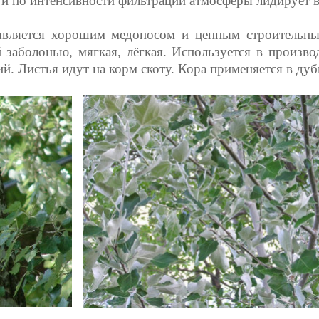
 по интенсивности фильтрации атмосферы лидирует в 
является хорошим медоносом и ценным строительны
заболонью, мягкая, лёгкая. Используется в произво
лий. Листья идут на корм скоту. Кора применяется в 