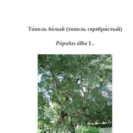
То́поль бе́лый
(тополь серебри́стый)
Pópulus álba
L.