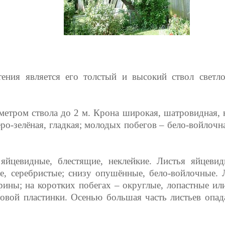
ения является его толстый и высокий ствол светл
етром ствола до 2 м. Крона широкая, шатровидная, н
ро-зелёная, гладкая; молодых побегов – бело-войлочна
йцевидные, блестящие, неклейкие. Листья яйцевид
ие, серебристые; снизу опушённые, бело-войлочные. 
рины; на коротких побегах – округлые, лопастные ил
товой пластинки. Осенью большая часть листьев опа