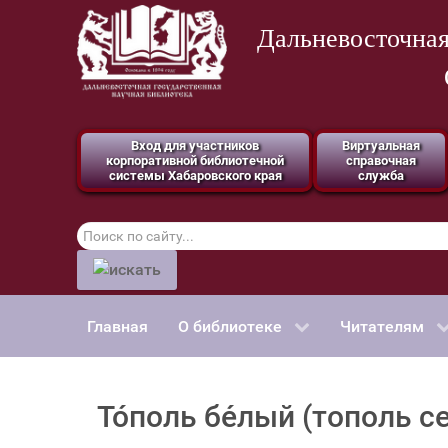
Дальневосточная
Вход для участников
Виртуальная
корпоративной библиотечной
справочная
системы Хабаровского края
служба
Поиск
по
сайту
Главная
О библиотеке
Читателям
То́поль бе́лый (тополь с