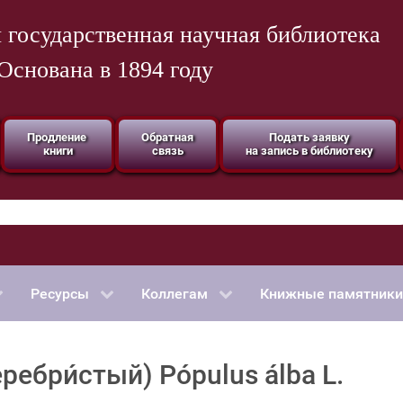
 государственная научная библиотека
Основана в 1894 году
Продление
Обратная
Подать заявку
книги
связь
на запись в библиотеку
Ресурсы
Коллегам
Книжные памятники
еребри́стый) Pópulus álba L.