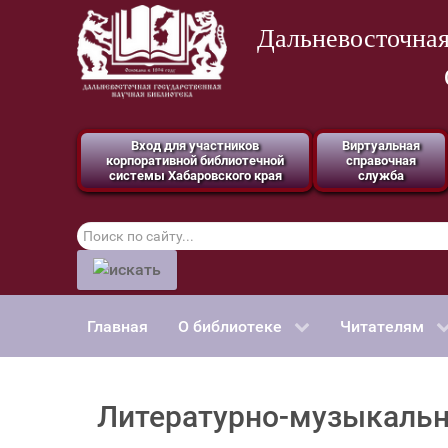
Дальневосточная
Вход для участников
Виртуальная
корпоративной библиотечной
справочная
системы Хабаровского края
служба
Поиск
по
сайту
Главная
О библиотеке
Читателям
Литературно-музыкальн