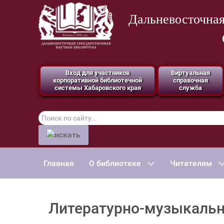
Дальневосточная
Вход для участников
Виртуальная
корпоративной библиотечной
справочная
системы Хабаровского края
служба
Поиск
по
сайту
Главная
О библиотеке
Читателям
Литературно-музыкальна