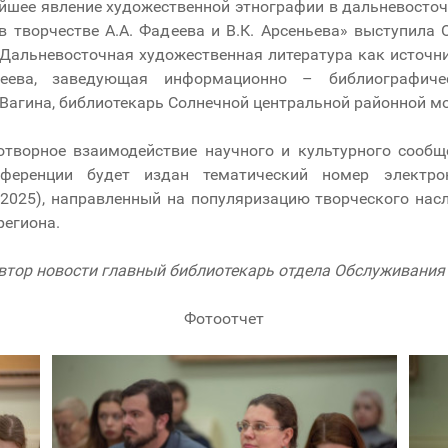
йшее явление художественной этнографии в дальневосточ
в творчестве А.А. Фадеева и В.К. Арсеньева» выступила 
«Дальневосточная художественная литература как источни
вдеева, заведующая информационно – библиографи
Вагина, библиотекарь Солнечной центральной районной м
творное взаимодействие научного и культурного сообщ
ференции будет издан тематический номер электрон
 2025), направленный на популяризацию творческого на
региона.
втор новости главный библиотекарь отдела Обслуживания
Фотоотчет