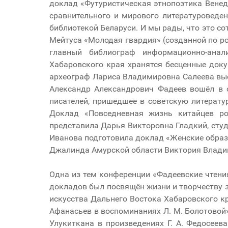
доклад «Футуристическая этнопоэтика Венед
сравнительного и мирового литературоведе
библиотекой Беларуси. И мы рады, что это с
Мейтуса «Молодая гвардия» (созданной по ро
главный библиограф информационно-анал
Хабаровского края хранятся бесценные доку
археограф Лариса Владимировна Салеева выс
Александр Александрович Фадеев вошёл в 
писателей, пришедшее в советскую литерату
Доклад «Повседневная жизнь китайцев ро
представила Дарья Викторовна Гладкий, студ
Иванова подготовила доклад «Женские образы
Джалинда Амурской области Виктория Владим
Одна из тем конференции «Фадеевские чтения
докладов был посвящён жизни и творчеству з
искусства Дальнего Востока Хабаровского к
Афанасьев в воспоминаниях Л. М. Болотовой
Улукиткана в произведениях Г. А. Федосеев