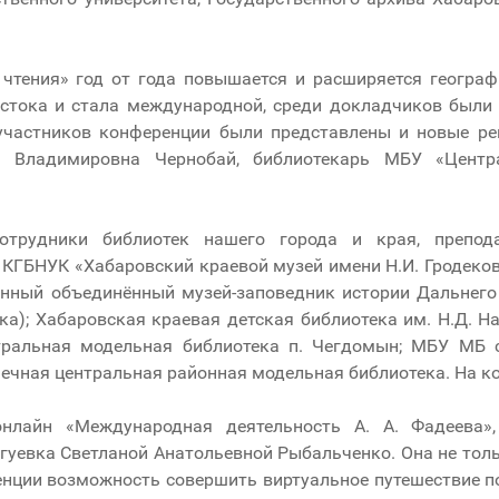
чтения» год от года повышается и расширяется географ
стока и стала международной, среди докладчиков были 
 участников конференции были представлены и новые ре
а Владимировна Чернобай, библиотекарь МБУ «Центра
отрудники библиотек нашего города и края, препод
 КГБНУК «Хабаровский краевой музей имени Н.И. Гродеко
нный объединённый музей-заповедник истории Дальнего 
вка); Хабаровская краевая детская библиотека им. Н.Д. 
нтральная модельная библиотека п. Чегдомын; МБУ МБ
чная центральная районная модельная библиотека. На к
лайн «Международная деятельность А. А. Фадеева», 
угуевка Светланой Анатольевной Рыбальченко. Она не тол
енции возможность совершить виртуальное путешествие п