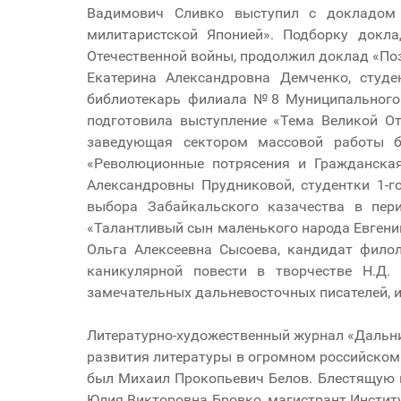
Вадимович Сливко выступил с докладом 
милитаристской Японией». Подборку докл
Отечественной войны, продолжил доклад «Поэт
Екатерина Александровна Демченко, студ
библиотекарь филиала №8 Муниципального 
подготовила выступление «Тема Великой От
заведующая сектором массовой работы 
«Революционные потрясения и Гражданская
Александровны Прудниковой, студентки 1-
выбора Забайкальского казачества в пер
«Талантливый сын маленького народа Евгени
Ольга Алексеевна Сысоева, кандидат фило
каникулярной повести в творчестве Н.Д.
замечательных дальневосточных писателей, и
Литературно-художественный журнал «Дальни
развития литературы в огромном российском 
был Михаил Прокопьевич Белов. Блестящую п
Юлия Викторовна Бровко, магистрант Инстит