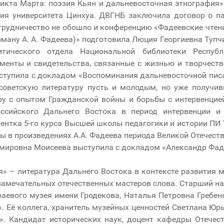
икта Марта: поэзия Кьян и дальневосточная этнография»
ния университета Цинхуа. ДВГНБ заключила договор о па
отрудничество не обошло и конференцию «Фадеевские чте
ману А. А. Фадеева)» подготовила Люция Георгиевна Тупч
итического отдела Национальной библиотеки Республ
менты и свидетельства, связанные с жизнью и творчеств
тупила с докладом «Воспоминания дальневосточной писат
советскую литературу пусть и молодым, но уже получи
ру с опытом Гражданской войны и борьбы с интервенцией
ссийского Дальнего Востока в период интервенции и 
ентка 5-го курса Высшей школы педагогики и истории ПИ
 в произведениях А.А. Фадеева периода Великой Отечеств
ировна Моисеева выступила с докладом «Александр Фаде
» – литература Дальнего Востока в контексте развития 
амечательных отечественных мастеров слова. Старший на
раевого музея имени Гродекова, Наталья Петровна Гребе
». Её коллега, хранитель музейных ценностей Светлана Ю
а». Кандидат исторических наук, доцент кафедры Отече