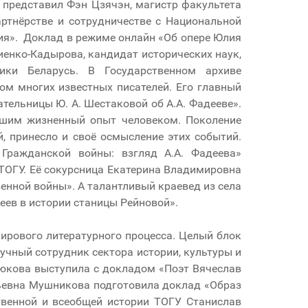
 представил Фэн Цзячэн, магистр факультета
ртнёрстве и сотрудничестве с Национальной
ния». Доклад в режиме онлайн «Об опере Юлия
иенко-Кадырова, кандидат исторических наук,
ики Беларусь. В Государственном архиве
ом многих известных писателей. Его главный
ельницы Ю. А. Шестаковой об А.А. Фадееве».
вшим жизненный опыт человеком. Поколение
, принесло и своё осмысление этих событий.
Гражданской войны: взгляд А.А. Фадеева»
 ТОГУ. Её сокурсница Екатерина Владимировна
енной войны». А талантливый краевед из села
ев в истории станицы Рейновой».
мирового литературного процесса. Целый блок
учный сотрудник сектора истории, культуры и
нюкова выступила с докладом «Поэт Вячеслав
рьевна Мушникова подготовила доклад «Образ
ственной и всеобщей истории ТОГУ Станислав