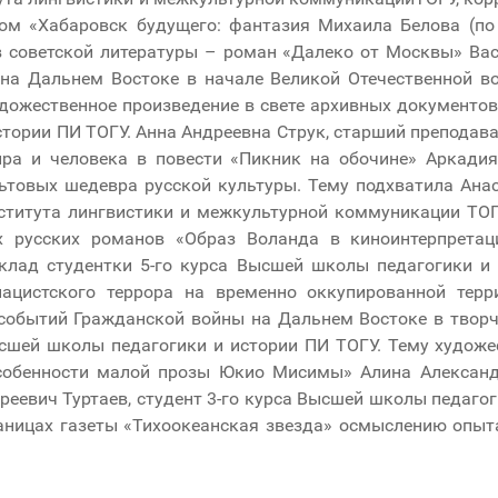
дом «Хабаровск будущего: фантазия Михаила Белова (по
 советской литературы – роман «Далеко от Москвы» Ва
 на Дальнем Востоке в начале Великой Отечественной во
дожественное произведение в свете архивных документов»
тории ПИ ТОГУ. Анна Андреевна Струк, старший преподава
а и человека в повести «Пикник на обочине» Аркадия 
ьтовых шедевра русской культуры. Тему подхватила Анас
титута лингвистики и межкультурной коммуникации ТОГ
 русских романов «Образ Воланда в киноинтерпретаци
клад студентки 5-го курса Высшей школы педагогики и
нацистского террора на временно оккупированной тер
событий Гражданской войны на Дальнем Востоке в творче
ысшей школы педагогики и истории ПИ ТОГУ. Тему художе
собенности малой прозы Юкио Мисимы» Алина Алексан
реевич Туртаев, студент 3-го курса Высшей школы педаго
аницах газеты «Тихоокеанская звезда» осмыслению опыт