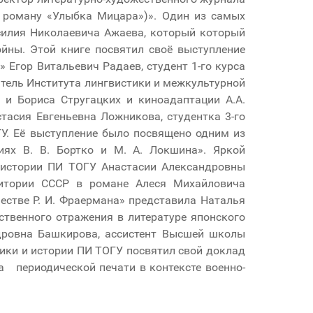
 роману «Улыбка Мицара»)». Один из самых
силия Николаевича Ажаева, который который
йны. Этой книге посвятил своё выступление
 Егор Витальевич Радаев, студент 1-го курса
тель Института лингвистики и межкультурной
и Бориса Стругацких и киноадаптации А.А.
тасия Евгеньевна Ложникова, студентка 3-го
У. Её выступление было посвящено одним из
ях В. В. Бортко и М. А. Локшина». Яркой
 истории ПИ ТОГУ Анастасии Александровны
ритории СССР в романе Алеся Михайловича
стве Р. И. Фраермана» представила Наталья
ственного отражения в литературе японского
дровна Башкирова, ассистент Высшей школы
гики и истории ПИ ТОГУ посвятил свой доклад
а периодической печати в контексте военно-