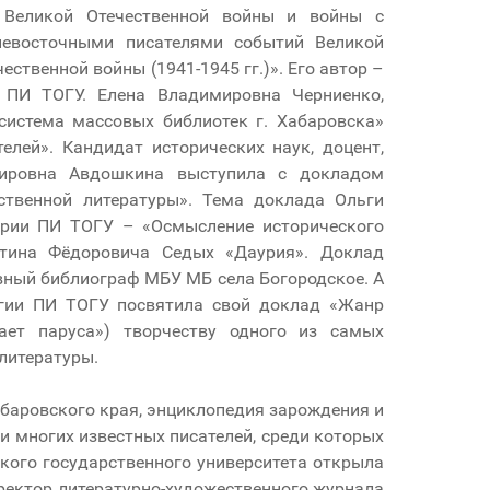
 Великой Отечественной войны и войны с
невосточными писателями событий Великой
ственной войны (1941-1945 гг.)». Его автор –
 ПИ ТОГУ. Елена Владимировна Черниенко,
истема массовых библиотек г. Хабаровска»
лей». Кандидат исторических наук, доцент,
ировна Авдошкина выступила с докладом
ственной литературы». Тема доклада Ольги
ории ПИ ТОГУ – «Осмысление исторического
нтина Фёдоровича Седых «Даурия». Доклад
вный библиограф МБУ МБ села Богородское. А
огии ПИ ТОГУ посвятила свой доклад «Жанр
ает паруса») творчеству одного из самых
литературы.
баровского края, энциклопедия зарождения и
и многих известных писателей, среди которых
кого государственного университета открыла
ректор литературно-художественного журнала