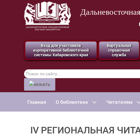
Дальневосточная
Вход для участников
Виртуальная
корпоративной библиотечной
справочная
системы Хабаровского края
служба
Поиск
по
сайту
Главная
О библиотеке
Читателям
IV РЕГИОНАЛЬНАЯ ЧИТ