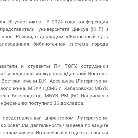
ия её участников. В 2024 году конференция
представители университета Цинхуа (КНР) и
гионы России, с докладом «Жизненный путь
лизованная библиотечная система города
аватели и студенты ПИ ТОГУ, сотрудники
ва» и редколлегии журнала «Дальний Восток».
Востока имени В.К. Арсеньева (Литературно-
Наволочкина; МБУК ЦСМБ г. Хабаровска; МБУК
 села Богородское; МБУК РМЦБС Нанайского
онференцию поступило 36 докладов.
представленный директором Литературно-
ько осветила деятельность Фадеева по защите
о залам музея. Интересный и содержательный