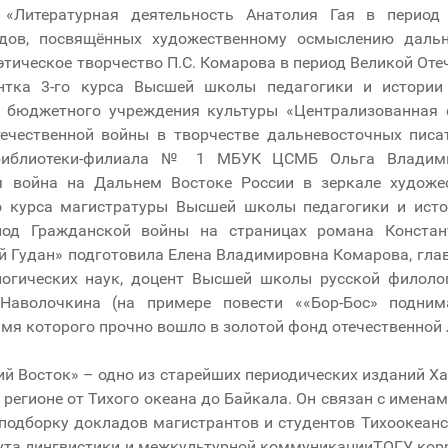
«Литературная деятельность Анатолия Гая в период
адов, посвящённых художественному осмыслению даль
ическое творчество П.С. Комарова в период Великой Отече
ентка 3-го курса Высшей школы педагогики и истории
бюджетного учреждения культуры «Централизованная с
ечественной войны в творчестве дальневосточных писате
библиотеки-филиала № 1 МБУК ЦСМБ Ольга Владим
 война на Дальнем Востоке России в зеркале художе
го курса магистратуры Высшей школы педагогики и ист
иод Гражданской войны на страницах романа Конста
й Гудан» подготовила Елена Владимировна Комарова, гла
логических наук, доцент Высшей школы русской филол
 Наволочкина (на примере повести ««Бор-Бос» подним
мя которого прочно вошло в золотой фонд отечественной 
й Восток» – одно из старейших периодических изданий Ха
регионе от Тихого океана до Байкала. Он связан с именам
одборку докладов магистрантов и студентов Тихоокеанс
ута лингвистики и межкультурной коммуникацииТОГУ, кор