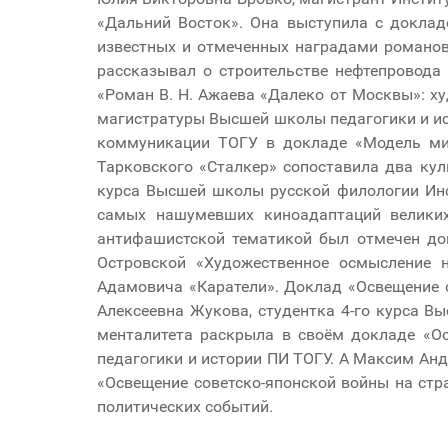
«Дальний Восток». Она выступила с докла
известных и отмеченных наградами романов
рассказывал о строительстве нефтепровода
«Роман В. Н. Ажаева «Далеко от Москвы»: ху
магистратуры Высшей школы педагогики и ис
коммуникации ТОГУ в докладе «Модель мир
Тарковского «Сталкер» сопоставила два кул
курса Высшей школы русской филологии Инс
самых нашумевших киноадаптаций великих
антифашистской тематикой был отмечен до
Островской «Художественное осмысление 
Адамовича «Каратели». Доклад «Освещение 
Алексеевна Жукова, студентка 4-го курса В
менталитета раскрыла в своём докладе «О
педагогики и истории ПИ ТОГУ. А Максим Анд
«Освещение советско-японской войны на стр
политических событий.