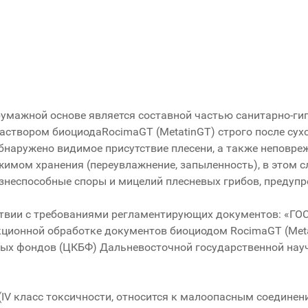
умажной основе является составной частью санитарно-ги
аствором биоциодаRocimaGT (MetatinGT) строго после сух
бнаружено видимое присутствие плесени, а также неповре
имом хранения (переувлажнение, запыленность), в этом с
знеспособные споры и мицелий плесневых грибов, предуп
ствии с требованиями регламентирующих документов: «ГОС
ционной обработке документов биоциодом RocimaGT (Metati
ых фондов (ЦКБФ) Дальневосточной государственной науч
IV класс токсичности, относится к малоопасным соедине