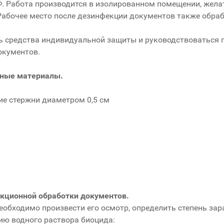
 Работа производится в изолированном помещении, желат
абочее место после дезинфекции документов также обра
ь средства индивидуальной защиты и руководствоваться 
окументов.
льные материалы.
ие стержни диаметром 0,5 см
екционной обработки документов.
необходимо произвести его осмотр, определить степень за
ию водного раствора биоцида: