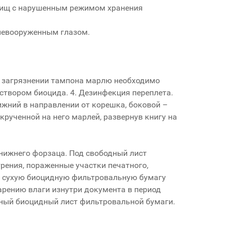
нилищ с нарушенным режимом хранения
 невооруженным глазом.
м загрязнении тампона марлю необходимо
створом биоцида. 4. Дезинфекция переплета.
жний в направлении от корешка, боковой –
рученной на него марлей, развернув книгу на
нижнего форзаца. Под свободный лист
ения, пораженные участки печатного,
 сухую биоцидную фильтровальную бумагу
парению влаги изнутри документа в период
нный биоцидный лист фильтровальной бумаги.