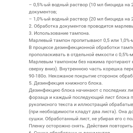
– 0,5%-ый водный раствор (10 мл биоцида на
документов;
– 1,0%-ый водный раствор (20 мл биоцида на
2. Обработка документов проводится марле
3. Использование тампона.
Марлевый тампон пропитывают 0,5 или 1,0%
В процессе дезинфекционной обработки тамп
прополаскивать в отдельной емкости с 0,5%-
Марлевым тампоном без нажима протирают ко
сверху вниз). Внутреннюю часть корешка пер
90-180о. Некожаное покрытие сторонок обр
5. Дезинфекция книжного блока.
Дезинфекцию блока начинают с последних ли
форзаца и каждый последующий лист блока п
рукописного текста и иллюстраций обрабат
(при необходимости кладут два листа). Она д
сушки. Обработанный лист, не убирая его с 
Пленку осторожно снять. Действия повторить
6. Сушка обработанных документов.