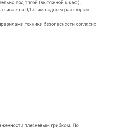
ельно под тягой (вытяжной шкаф).
батывается 0,1%-ым водным раствором
правилами техники безопасности согласно
раженности плесневым грибком. По