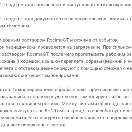
 2 л воды) – для запыленных и поступивших из книгохра
 2 л воды) – для документов со следами плесени, видимых
вым тампоном.
-м водным раствором RocimaGT и отжимают избыток.
он периодически проверяется на загрязнение. При сильно
м раствором RocimaGT, после чего пропитывать рабочим ра
жаный корешок, крышки переплета, обрезы (верхний и ни
еплета с отставом дезинфицируют с помощью стержня с нак
абатывают методом тампонирования.
стов. Тампонированием обрабатывают приклеенный лист 
одкладывают полимерную пленку, тампонируют, избегая тр
ываются в щадящем режиме. Между листами прокладывают
олжна выступать на 5–10 см за края, что способствует ис
полимерной пленки, аккуратно переворачивают на подложе
 для всех пораженных листов.