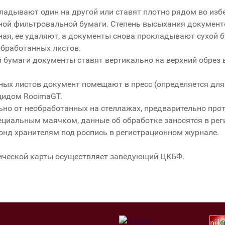
ладывают один на другой или ставят плотно рядом во из
ой фильтровальной бумаги. Степень высыхания документо
ая, ее удаляют, а документы снова прокладывают сухой 
бработанных листов.
 бумаги документы ставят вертикально на верхний обрез 
ных листов документ помещают в пресс (определяется дл
цидом RocimaGT.
но от необработанных на стеллажах, предварительно прот
циальным маячком, данные об обработке заносятся в рег
онд хранителям под роспись в регистрационном журнале.
ической карты осуществляет заведующий ЦКБФ.