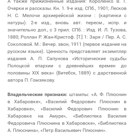
А также прижизненные издания: Короленко В. Г.
Очерки и рассказы. Кн. 1. 9-е изд. СПб., 1901; Лесков
Н. С. Мелочи архиерейской жизни : (картинки с
натуры). 2-е изд., вновь авт. пересм., испр. и
значительно доп., с 3 прил. СПб. : Изд. И. Л. Тузова,
1880; Роллан Р. Жан-Кристоф. [Т.] 1: Заря / Пер. А. С.
Соколовой. М.: Вечер. звон, 1911 (первое издание на
русском языке). Ценность представляет экземпляр
издания А. П. Сапунова «Исторические судьбы
Полоцкой епархии с древнейших времен до
половины XIX века» (Витебск, 1889) с дарственной
автора П. Гомзякову.
Владельческие признаки:
штампы: «А. Ф. Плюснин
в Хабаровке», «Василий Федорович Плюснин в
Хабаровке», «Василий Федорович Плюснин в
Хабаровке на Амуре», «Библиотека Василия
Федоровича Плюснина в Хабаровске», «Библиотека
А. Плюснина», «Петр Васильевич Плюснин».