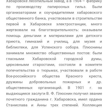
Хабаровске лесопильный завод, а в 1904 – фабрику
по производству папиросных гильз. Были
организаторами и соучредителями хабаровского
общественного банка, участвовали в строительстве
первой в Хабаровске электростанции, много
жертвовали на благотворительность: оказывали
помощь деньгами и материалами для детского
приюта, гимназий и училищ, для музея и
библиотеки, для Успенского собора. Плюснины
занимали множество общественных постов: были
гласными Хабаровской городской думы,
церковными старостами, состояли в комитете
попечительства о тюрьмах, участвовали в работе
Все-российского общества Красного креста,
дружины добровольных пожарных и др.
общественных организаций. В 1901 г. за
выдающиеся заслуги В. Ф. Плюснин получил звание
почетного гражданина г. Хабаровска, имел ордена
Станислава и Анны трех степеней. Коллекция