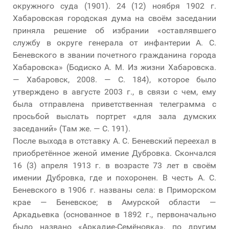
окружного суда (1901). 24 (12) ноября 1902 г.
Хабаровская городская дума на своём заседании
приняла решение об избрании «оставлявшего
службу в округе генерала от инфантерии А. С.
Беневского в звании почетного гражданина города
Хабаровска» (Бодиско А. М. Из жизни Хабаровска.
— Хабаровск, 2008. — С. 184), которое было
утверждено в августе 2003 г., в связи с чем, ему
была отправлена приветственная телеграмма с
просьбой выслать портрет «для зала думских
заседаний» (Там же. — С. 191).
После выхода в отставку А. С. Беневский переехал в
приобретённое женой имение Дубровка. Скончался
16 (3) апреля 1913 г. в возрасте 73 лет в своём
имении Дубровка, где и похоронен. В честь А. С.
Беневского в 1906 г. названы села: в Приморском
крае — Беневское; в Амурской области —
Аркадьевка (основанное в 1892 г., первоначально
было названо «Аркадие-Семёновка», по другим