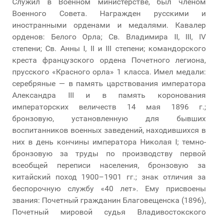
Служил в Военном министерстве, был членом
Военного Совета. Награжден русскими и
иностранными орденами и медалями. Кавалер
орденов: Белого Орла; Св. Владимира II, III, IV
степени; Св. Анны I, II и III степени; командорского
креста французского ордена Почетного легиона,
прусского «Красного орла» 1 класса. Имел медали:
серебряные — в память царствования императора
Александра III и в память коронования
императорских величеств 14 мая 1896 г.;
бронзовую, установленную для бывших
воспитанников военных заведений, находившихся в
них в день кончины императора Николая I; темно-
бронзовую за труды по производству первой
всеобщей переписи населения, бронзовую за
китайский поход 1900–1901 гг.; знак отличия за
беспорочную службу «40 лет». Ему присвоены
звания: Почетный гражданин Благовещенска (1896),
Почетный мировой судья Владивостокского