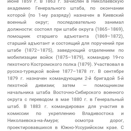
июне 1859 г. В 1863 г. зачислен в Николаевскую
академию Генерального штаба, по окончании
которой (по 1-му разряду) назначен в Киевский
военный округ; последовательно занимал
должности: состоял при штабе округа (1865–1869),
помощник старшего адъютанта (1869–1872),
старший адъютант и состоящий для поручений при
штабе (1872–1875), заведующий отделением по
мобилизации войск (1875–1879), командир 19-го
пехотного Костромского полка (1879). Участвовал в
русско-турецкой войне 1877–1878 гг. В сентябре
1879 г. назначен командующим 2-й бригадой 5-й
пехотной дивизии; затем — помощником
начальника штаба Восточно-Сибирского военного
округа с переводом в мае 1880 г. в Генеральный
штаб. В 1883 г. командирован для участия в
комиссии по укреплению Владивостока и
Николаевска-на-Амуре; осмотра дорог,
проектировавшихся в Южно-Уссурийском крае. С