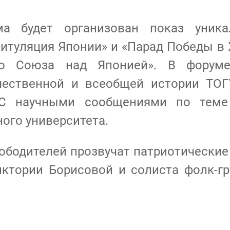
удет организован показ уникал
итуляция Японии» и «Парад Победы в Х
о Союза над Японией». В форуме
чественной и всеобщей истории ТОГУ
. С научными сообщениями по теме
ого университета.
вободителей прозвучат патриотические
ктории Борисовой и солиста фолк-гр