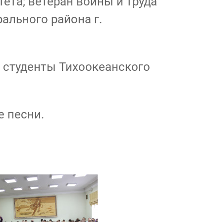
ета; ветеран войны и труда
ального района г.
 студенты Тихоокеанского
е песни.