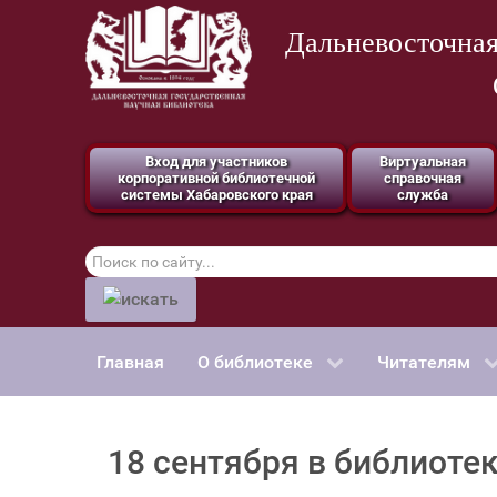
Дальневосточная
Вход для участников
Виртуальная
корпоративной библиотечной
справочная
системы Хабаровского края
служба
Поиск
по
сайту
Главная
О библиотеке
Читателям
18 сентября в библиоте