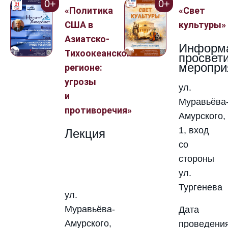
0+
0+
«Политика
«Свет
США в
культуры»
Азиатско-
Информа
Тихоокеанском
просвет
меропри
регионе:
угрозы
ул.
и
Муравьёва
противоречия»
Амурского,
1, вход
Лекция
со
стороны
ул.
Тургенева
ул.
Муравьёва-
Дата
Амурского,
проведения