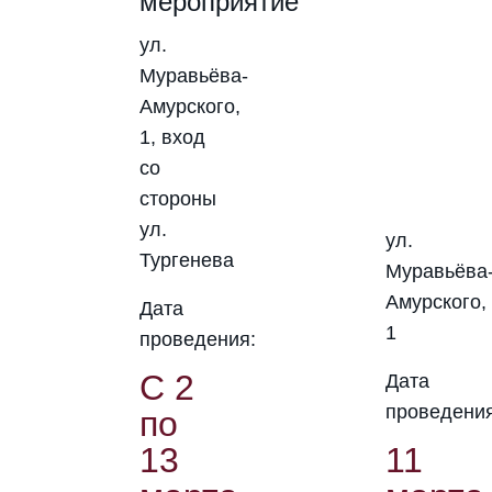
мероприятие
ул.
Муравьёва-
Амурского,
1, вход
со
стороны
ул.
ул.
Тургенева
Муравьёва
Амурского,
Дата
1
проведения:
С 2
Дата
проведения
по
13
11