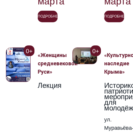
марта
марта
ПОДРОБНЕЕ
ПОДРОБНЕЕ
0+
0+
«Женщины
«Культурн
средневековой
наследие
Руси»
Крыма»
Лекция
Историк
патриот
меропри
для
молодё
ул.
Муравьёва