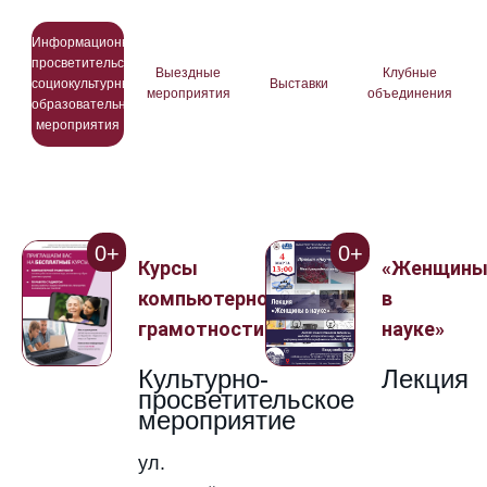
Информационно-
просветительские,
Выездные
Клубные
социокультурные,
Выставки
мероприятия
объединения
образовательные
мероприятия
0+
0+
Курсы
«Женщин
компьютерной
в
грамотности
науке»
Культурно-
Лекция
просветительское
мероприятие
ул.