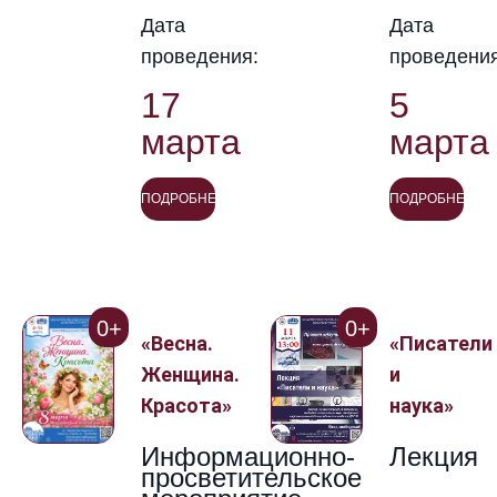
Дата
Дата
проведения:
проведения
17
5
марта
марта
ПОДРОБНЕЕ
ПОДРОБНЕЕ
0+
0+
«Весна.
«Писатели
Женщина.
и
Красота»
наука»
Информационно-
Лекция
просветительское