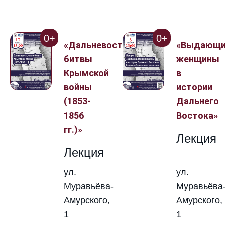
0+
0+
«Дальневосточные
«Выдающи
битвы
женщины
Крымской
в
войны
истории
(1853-
Дальнего
1856
Востока»
гг.)»
Лекция
Лекция
ул.
ул.
Муравьёва-
Муравьёва
Амурского,
Амурского,
1
1