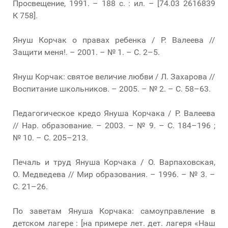
Просвещение, 1991. – 188 с. : ил. – [74.03 2616839
К 758].
Януш Корчак о правах ребенка / Р. Валеева //
Защити меня!. – 2001. – № 1. – С. 2–5.
Януш Корчак: святое величие любви / Л. Захарова //
Воспитание школьников. – 2005. – № 2. – С. 58–63.
Педагогическое кредо Януша Корчака / Р. Валеева
// Нар. образование. – 2003. – № 9. – С. 184–196 ;
№ 10. – С. 205–213.
Печаль и труд Януша Корчака / О. Варпаховская,
О. Медведева // Мир образования. – 1996. – № 3. –
С. 21–26.
По заветам Януша Корчака: самоуправление в
детском лагере : [на примере лет. дет. лагеря «Наш