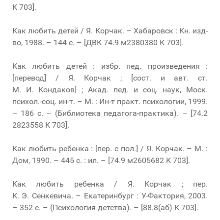
К 703].
Как любить детей / Я. Корчак. – Хабаровск : Кн. изд-
во, 1988. – 144 с. – [ДВК 74.9 м2380380 К 703].
Как любить детей : избр. пед. произведения :
[перевод] / Я. Корчак ; [сост. и авт. ст.
М. И. Кондаков] ; Акад. пед. и соц. наук, Моск.
психол.-соц. ин-т. – М. : Ин-т практ. психологии, 1999.
– 186 с. – (Библиотека педагога-практика). – [74.2
2823558 К 703].
Как любить ребенка : [пер. с пол.] / Я. Корчак. – М. :
Дом, 1990. – 445 с. : ил. – [74.9 м2605682 К 703].
Как любить ребенка / Я. Корчак ; пер.
К. Э. Сенкевича. – Екатеринбург : У-Фактория, 2003.
– 352 с. – (Психология детства). – [88.8(аб) К 703].