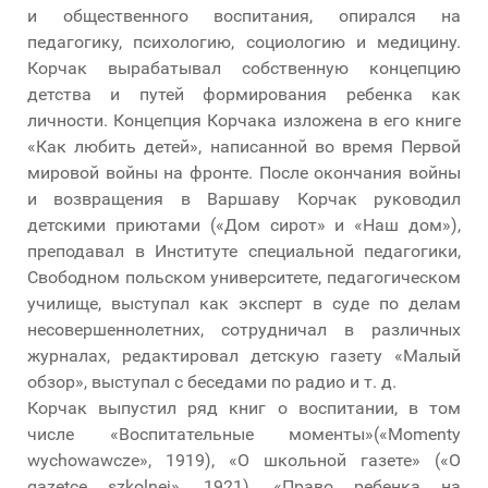
и общественного воспитания, опирался на
педагогику, психологию, социологию и медицину.
Корчак вырабатывал собственную концепцию
детства и путей формирования ребенка как
личности. Концепция Корчака изложена в его книге
«Как любить детей», написанной во время Первой
мировой войны на фронте. После окончания войны
и возвращения в Варшаву Корчак руководил
детскими приютами («Дом сирот» и «Наш дом»),
преподавал в Институте специальной педагогики,
Свободном польском университете, педагогическом
училище, выступал как эксперт в суде по делам
несовершеннолетних, сотрудничал в различных
журналах, редактировал детскую газету «Малый
обзор», выступал с беседами по радио и т. д.
Корчак выпустил ряд книг о воспитании, в том
числе «Воспитательные моменты»(«Momenty
wychowawcze», 1919), «О школьной газете» («O
gazetce szkolnej», 1921), «Право ребенка на