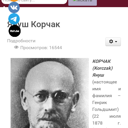
по
сайту
Януш Корчак
Подробности
Просмотров: 16544
КОРЧАК
(Korczak)
Януш
(настоящее
имя и
фамилия –
Генрик
Гольдшмит)
(22 июля
1878 г.