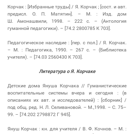
Корчак : [Избранные труды] / Я. Корчак ; [сост. и авт.
предисл. О. П. Матятин]. – М. : Изд. дом
Ш. Амонашвили, 1998. – 222 с. – (Антология
гуманной педагогики). – [74.2 2800785 К 703].
Педагогическое наследие : [пер. с пол.] / Я. Корчак.
– М. : Педагогика, 1990. – 267 с. – (Библиотека
учителя). – [74.03 2560430 К 703].
Литература о Я. Корчаке
Детские дома Януша Корчака // Гуманистические
воспитательные системы вчера и сегодня : (в
описаниях их авт. и исследователей) : [сборник] /
под общ. ред. Н. Л. Селивановой. – М.,1998. – С. 75–
99. – [74.202 2798872 Г 945].
Януш Корчак : кн. для учителя / В. Ф. Кочнов. – М. :