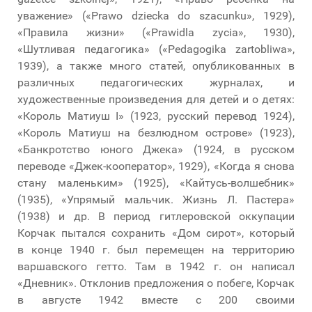
уважение» («Prawo dziecka do szacunku», 1929),
«Правила жизни» («Prawidla zycia», 1930),
«Шутливая педагогика» («Pedagogika zartobliwa»,
1939), а также много статей, опубликованных в
различных педагогических журналах, и
художественные произведения для детей и о детях:
«Король Матиуш I» (1923, русский перевод 1924),
«Король Матиуш на безлюдном острове» (1923),
«Банкротство юного Джека» (1924, в русском
переводе «Джек-кооператор», 1929), «Когда я снова
стану маленьким» (1925), «Кайтусь-волшебник»
(1935), «Упрямый мальчик. Жизнь Л. Пастера»
(1938) и др. В период гитлеровской оккупации
Корчак пытался сохранить «Дом сирот», который
в конце 1940 г. был перемещен на территорию
варшавского гетто. Там в 1942 г. он написал
«Дневник». Отклонив предложения о побеге, Корчак
в августе 1942 вместе с 200 своими